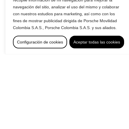
recopile información de mi navegación para mejorar la
Servicio Posventa
navegación del sitio, analizar el uso del mismo y colaborar
Servicio al cliente
con nuestros estudios para marketing, así como con los
fines de mostrar publicidad dirigida de Porsche Movilidad
Servicio al cliente
Colombia S.A.S., Porsche Colombia S.A.S. y sus aliados.
Linea de atención al cliente:
3103157510
Lunes a Viernes
de 7:30 a.m. a 5:30 p.m.
Configuración de cookies
Aceptar todas las cookies
Sábados
de 8:30 a.m. a 12:00 p.m.
Redes sociales