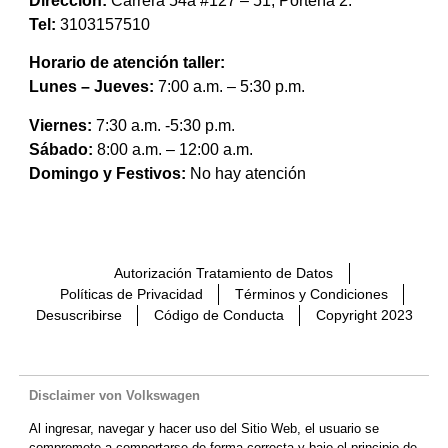
Dirección:
Carrera 54a #127 – 51, Portería 2.
Tel:
3103157510
Horario de atención taller:
Lunes – Jueves:
7:00 a.m. – 5:30 p.m.
Viernes:
7:30 a.m. -5:30 p.m.
Sábado:
8:00 a.m. – 12:00 a.m.
Domingo y Festivos:
No hay atención
Autorización Tratamiento de Datos
Políticas de Privacidad
Términos y Condiciones
Desuscribirse
Código de Conducta
Copyright 2023
Disclaimer von Volkswagen
Al ingresar, navegar y hacer uso del Sitio Web, el usuario se
compromete a comportarse de forma correcta y bajo el principio de