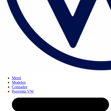
Menú
Modelos
Cotizador
Posventa VW