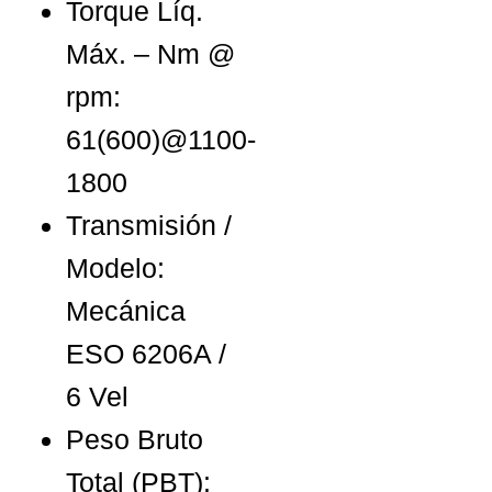
Torque Líq.
Máx. – Nm @
rpm:
61(600)@1100-
1800
Transmisión /
Modelo:
Mecánica
ESO 6206A /
6 Vel
Peso Bruto
Total (PBT):