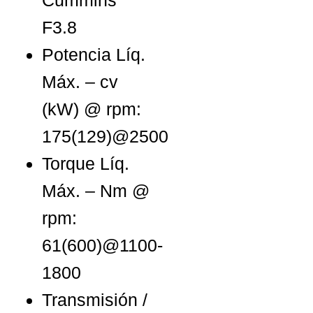
Cummins
F3.8
Potencia Líq.
Máx. – cv
(kW) @ rpm:
175(129)@2500
Torque Líq.
Máx. – Nm @
rpm:
61(600)@1100-
1800
Transmisión /