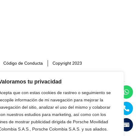
Código de Conducta
Copyright 2023
Valoramos tu privacidad
Acepta que con estas cookies de rastreo o seguimiento se
ar un buen uso de la misma y a no realizar
recopile información de mi navegación para mejorar la
 y del contenido del Sitio Web será
navegación del sitio, analizar el uso del mismo y colaborar
 de las autoridades pertinentes.
con nuestros estudios para marketing, así como con los
servicios o contenidos, ni de que ésta sea
fines de mostrar publicidad dirigida de Porsche Movilidad
Colombia S.A.S., Porsche Colombia S.A.S. y sus aliados.