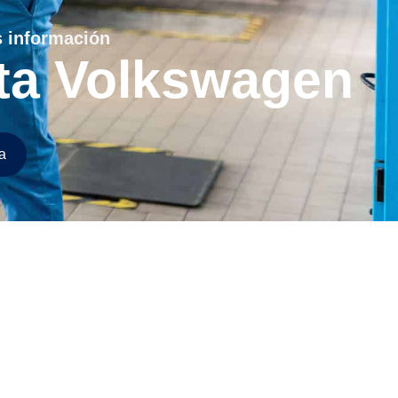
s información
ta Volkswagen
a